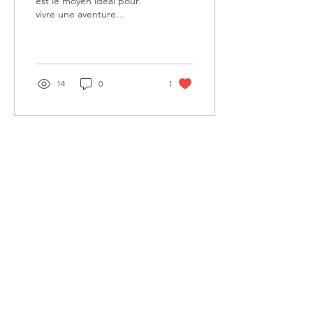
est le moyen idéal pour
vivre une aventure
exceptionnelle et s'évader
au grand air ! Cela dit, en
plein été,...
14
0
1
NOUS CONTACTER
location@apaca-group.fr
HYERES:
+33 (0)4 94 01 48 38
14 Avenue du Dr Robin, 83400 Hyères
BANDOL:
+33 (0)4 94 29 48 94
10 Boulevard Victor Hugo 83150
Bandol
NOS SERVICES
Nos bateaux en location