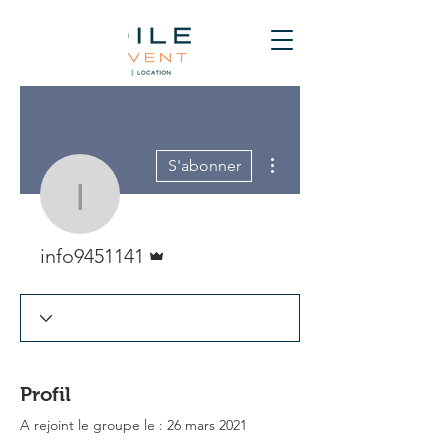
Plus d'actions
S'abonner
info9451141
Administrateur
info9451141
Profil
A rejoint le groupe le : 26 mars 2021