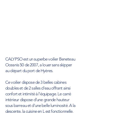
6 pers
565L
235L
Barres à roue
Propulseur d'étrave
Générateur
GPS dernière génération
Oui
CALYPSO est un superbe voilier Beneteau
Oceanis 50 de 2007, a louer sans skipper
au départ du port de Hyères.
Ce voilier dispose de 3 belles cabines
doubles et de 2 salles d'eau offrant ainsi
confort et intimité à l'équipage. Le carré
intérieur dispose d'une grande hauteur
sous barreau et d'une belle luminosité. A la
descente, la cuisine en L est fonctionnelle.