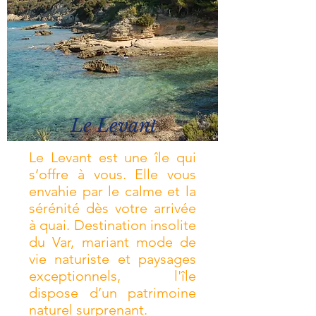
Le Levant
Le Levant est une île qui
s’offre à vous. Elle vous
envahie par le calme et la
sérénité dès votre arrivée
à quai. Destination insolite
du Var, mariant mode de
vie naturiste et paysages
exceptionnels, l'île
dispose d’un patrimoine
naturel surprenant.