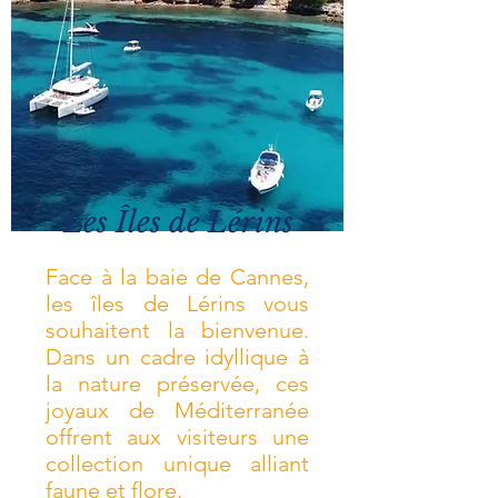
Les
Î
les de Lérins
Face à la baie de Cannes,
les îles de Lérins vous
souhaitent la bienvenue.
Dans un cadre idyllique à
la nature préservée, ces
joyaux de Méditerranée
offrent aux visiteurs une
collection unique alliant
faune et flore.