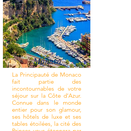
Monaco
La Principauté de Monaco
fait partie des
incontournables de votre
séjour sur la Côte d’Azur.
Connue dans le monde
entier pour son glamour,
ses hôtels de luxe et ses
tables étoilées, la cité des
Princes vous étonnera par