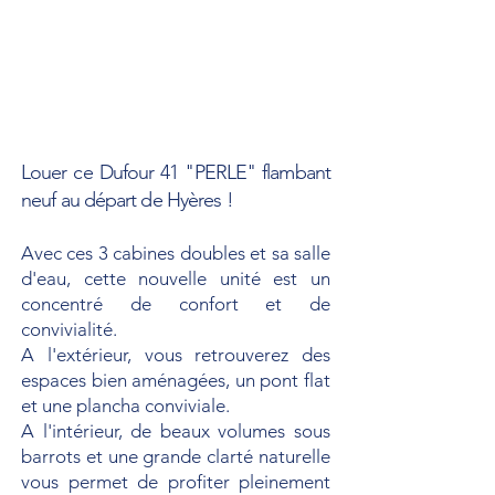
Barre à roue
2
Guindeau électrique
Oui
Pilote automatique
Raymarine
Loch speedo sondeur
Raymarine
GPS Traceur
Oui
Louer ce Dufour 41 "PERLE" flambant
neuf au départ de Hyères !
Avec ces 3 cabines doubles et sa salle
d'eau, cette nouvelle unité est un
concentré de confort et de
convivialité.
A l'extérieur, vous retrouverez des
espaces bien aménagées, un pont flat
et une plancha conviviale.
A l'intérieur, de beaux volumes sous
barrots et une grande clarté naturelle
vous permet de profiter pleinement