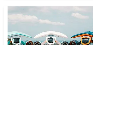
Sublue / Seabob
Pour une journée un week-end ou une
semaine profitez de nos côtes
exceptionnelles.