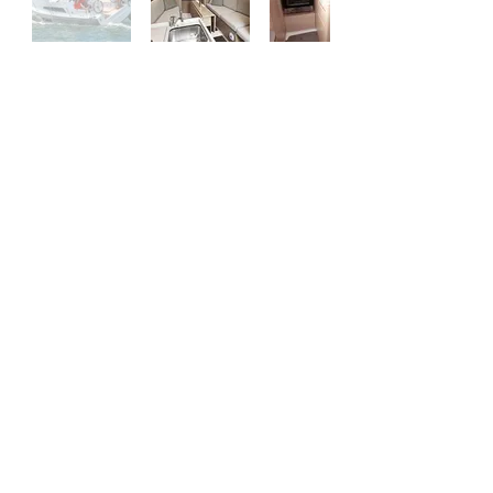
Année de construction
2021
Longueur
8.99 m
Largeur
2.99 m
Tirant
1.88 m
d'eau
Cabines
2
Couchages
4+1+1
Salle de
1
Bain
Armement
4
Hauturier
pers.
Réservoir eau
160 L
douce
130 L
Réservoir carburant
Grand-voile semi lattée
23.80 m²