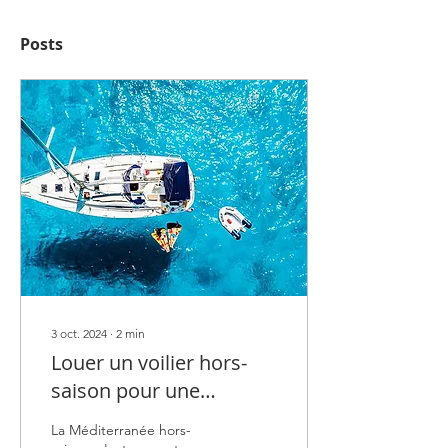
Posts
3 oct. 2024
∙
2
min
Louer un voilier hors-
saison pour une
aventure unique en
La Méditerranée hors-
Méditerranée