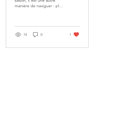
saison, c'est une autre
manière de naviguer : plus
calme, plus authentique et
surtout, plus ensoleillée
qu'en plein...
14
0
1
NOUS CONTACTER
location@apaca-group.fr
HYERES:
+33 (0)4 94 01 48 38
14 Avenue du Dr Robin, 83400 Hyères
BANDOL:
+33 (0)4 94 29 48 94
10 Boulevard Victor Hugo 83150
Bandol
NOS SERVICES
Nos bateaux en location